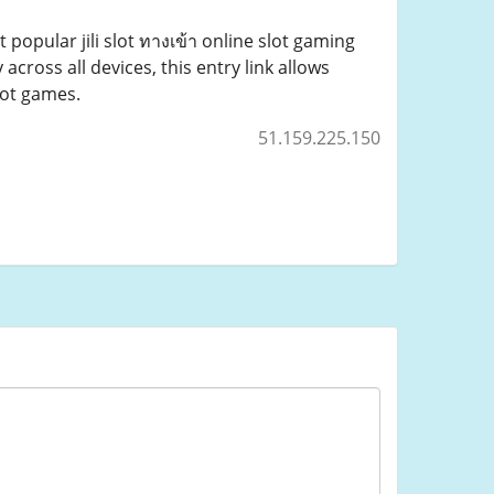
t popular jili slot ทางเข้า online slot gaming
cross all devices, this entry link allows
lot games.
51.159.225.150