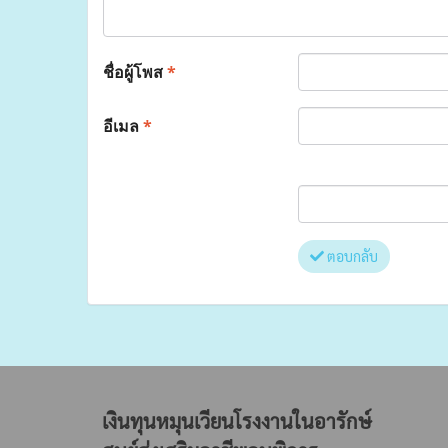
ชื่อผู้โพส
*
อีเมล
*
ตอบกลับ
เงินทุนหมุนเวียนโรงงานในอารักษ์