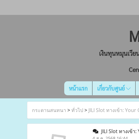
M
เงินทุนหมุนเวี
Cen
หน้าแรก
เกี่ยวกับศูนย์
กระดานสนทนา
>
ทั่วไป
>
JILI Slot ทางเข้า: You
JILI Slot ทางเข้า
4 ส.ค. 2568 16:44