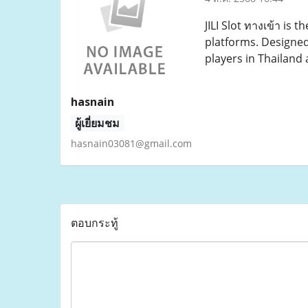
JILI Slot ทางเข้า is 
platforms. Designed 
players in Thailand 
hasnain
ผู้เยี่ยมชม
hasnain03081@gmail.com
ตอบกระทู้