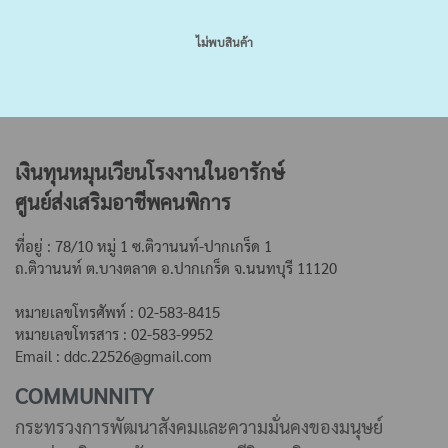
ไม่พบสินค้า
เงินทุนหมุนเวียนโรงงานในอารักษ์
ศูนย์ส่งเสริมอาชีพคนพิการ
ที่อยู่ : 78/10 หมู่ 1 ซ.ติวานนท์-ปากเกร็ด 1
ถ.ติวานนท์ ต.บางตลาด
อ.ปากเกร็ด จ.นนทบุรี 11120
หมายเลขโทรศัพท์ : 02-583-8415
หมายเลขโทรสาร : 02-583-9952
Email : ddc.22526@gmail.com
COMMUNNITY
กระทรวงการพัฒนาสังคมและความมั่นคงของมนุษย์