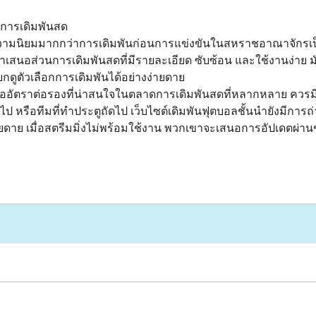
ิการเดิมพันสด
วามนิยมมากกว่าการเดิมพันก่อนการแข่งขันในสหราชอาณาจักรเป็นเว
จึงนำเสนอส่วนการเดิมพันสดที่มีรายละเอียด ซับซ้อน และใช้งานง่า
ดูตัวเลือกการเดิมพันได้อย่างง่ายดาย
ะเสนออัตราต่อรองที่น่าสนใจในตลาดการเดิมพันสดที่หลากหลาย ควรมี
ไป หรือทีมที่ทำประตูถัดไป เว็บไซต์เดิมพันฟุตบอลชั้นนำยังมีก
่ายดาย เมื่อสตรีมมิ่งไม่พร้อมใช้งาน พวกเขาจะเสนอการอัปเดตผ่