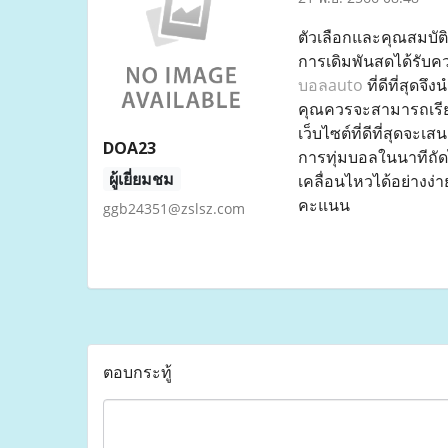
ตัวเลือกและคุณสมบัต
การเดิมพันสดได้รับค
บอลauto
ที่ดีที่สุด
คุณควรจะสามารถเรียก
เว็บไซต์ที่ดีที่สุดจ
DOA23
การทุ่มบอลในนาทีถัด
ผู้เยี่ยมชม
เคลื่อนไหวได้อย่างง
คะแนน
ggb24351@zslsz.com
ตอบกระทู้