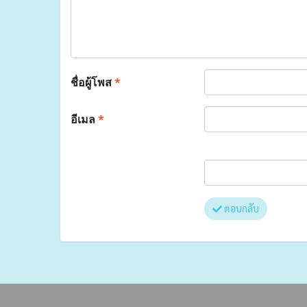
ชื่อผู้โพส
*
อีเมล
*
ตอบกลับ