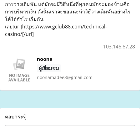
การวางเดิมพัน แต่มักจะมีวิธีหนึ่งที่ทุกคนมักจะมองข้ามคือ
การบริหารเงิน ดังนั้นเราจะขอแนะนำวิธีวางเดิมพันอย่างไร
ให้ได้กำไร เริ่มกัน
เลย[url]https://www.gclub88.com/technical-
casino/[/url]
103.146.67.28
noona
ผู้เยี่ยมชม
noonamadee3@gmail.com
ตอบกระทู้