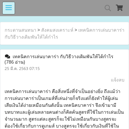
MIND MALL THAILA
กระดานสนทนา
>
สังคมสงเคราะห์
>
เทคนิคการเล่นบาคาร่า
กับวิธีวางเดิมพันให้ได้กำไร
เงินทุนหมุนเวียนโรงงานในอารักษ์ 
เทคนิคการเล่นบาคาร่า กับวิธีวางเดิมพันให้ได้กำไร
(786 อ่าน)
25 มี.ค. 2563 07:15
Center for Persons with Disabilit
แจ้งลบ
เทคนิคการเล่นบาคาร่า คือสิ่งหนึ่งที่จำเป็นอย่างยิ่ง ถึงแม้ว่า
การเล่นบาคาร่าเป็นเกมส์ที่เล่นง่ายก็จริงแต่ก็ยังทำให้ผู้เล่น
เสียเงินได้ง่ายเหมือนกันดังนั้น เทคนิคบาคาร่า จึงเข้ามามี
บทบาทและผู้เล่นหลายคนต่างก็คิดค้นสูตรที่ใช้ในการเล่นเป็น
จำนวนมาก สูตรแต่ละสูตรก็จะใช้ไม่เหมือนกันบางสูตรจะ
ต้องใช้เกี่ยวกับการดูเกมส์ บางสูตรจะใช้เกี่ยวกับเงินที่ใช้ใน