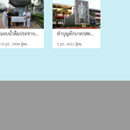
มอบน้ำดื่มประชาบดีจำนวน ๕๐๐ แพ็ค
ทำบุญตักบาตรสตมวาร(๑๐๐ วัน)
10 รูป, 2908 ผู้ชม
5 รูป, 2622 ผู้ชม