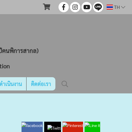
TH
ND
นปีคนพิการสากล)
tion
ดำเนินงาน
ติดต่อเรา