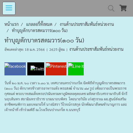
MIND MALL THAILA
หน้าแรก
แกลลอรี่ทั้งหมด
งานด้านประชาสัมพันธ์หน่วยงาน
ทำบุญตักบาตรสตมวาร(๑๐๐ วัน)
ทำบุญตักบาตรสตมวาร(๑๐๐ วัน)
งานด้านประชาสัมพันธ์หน่วยงาน
อัพเดทล่าสุด: 18 ม.ค. 2566
|
2625 ผู้ชม
|
เงินทุนหมุนเวียนโรงงานในอารักษ์ 
Center for Persons with Disabilit
วันที่ ๒๐ ม.ค. ๖๐ เวลา ๖.๓๐ น. เทศบาลนครปากเกร็ด จัดพิธีทำบุญตักบาตรสตมวาร
(๑๐๐ วัน) ตักบาตรข้าวสารอาหารแห้ง พระสงฆ์ จำนวน ๘๙ รูป เพื่อถวายเป็นพระราช
กุศลแด่ พระบาทสมเด็จพระปรมินทรมหาภูมิพลอดุลยเดช มหิตลาธิเบศรรามาธิบดี จักรี
นฤบดินทร สยามินทราธิราช บรมนาถบพิตร โดยนายวินัย เก่งสุวรรณ ผอ.ศูนย์ส่งเสริม
อาชีพคนพิการ มอบหมายให้ นางนิสรา วิโรจน์กรสกุล นักพัฒนาสังคมชำนาญการ และ
เจ้าหน้าที่ เข้าร่วมพิธี ณ.โรงเรียนปากเกร็ด จ.นนทบุรี