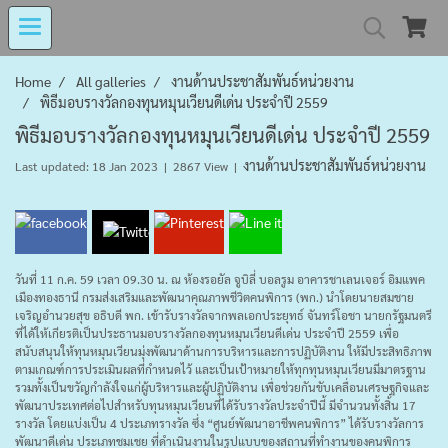
MIND MALL THAILA
Home
All galleries
งานด้านประชาสัมพันธ์หน่วยงาน
พิธีมอบรางวัลกองทุนหมุนเวียนดีเด่น ประจำปี 2559
พิธีมอบรางวัลกองทุนหมุนเวียนดีเด่น ประจำปี 2559
งานด้านประชาสัมพันธ์หน่วยงาน
Last updated: 18 Jan 2023
|
2867 View
|
เงินทุนหมุนเวียนโรงงานในอารักษ์ 
Center for Persons with Disabilit
วันที่ 11 ก.ค. 59 เวลา 09.30 น. ณ ห้องรอยัล จูบิลี่ บอลรูม อาคารชาเลนเจอร์ อิมแพค
เมืองทองธานี กรมส่งเสริมและพัฒนาคุณภาพชีวิตคนพิการ (พก.) นำโดยนายสมชาย
เจริญอำนวยสุข อธิบดี พก. เข้ารับรางวัลจากพลเอกประยุทธ์ จันทร์โอชา นายกรัฐมนตรี
ที่ได้ให้เกียรติเป็นประธานมอบรางวัลกองทุนหมุนเวียนดีเด่น ประจำปี 2559 เพื่อ
สนับสนุนให้ทุนหมุนเวียนมุ่งพัฒนาด้านการบริหารและการปฏิบัติงาน ให้มีประสิทธิภาพ
ตามเกณฑ์การประเมินผลที่กำหนดไว้ และเป็นเป้าหมายให้ทุกทุนหมุนเวียนมีมาตรฐาน
รวมทั้งเป็นขวัญกำลังใจแก่ผู้บริหารและผู้ปฏิบัติงาน เพื่อช่วยกันขับเคลื่อนเศรษฐกิจและ
พัฒนาประเทศต่อไปสำหรับทุนหมุนเวียนที่ได้รับรางวัลประจำปีนี้ มีจำนวนทั้งสิ้น 17
รางวัล โดยแบ่งเป็น 4 ประเภทรางวัล ซึ่ง “ศูนย์พัฒนาอาชีพคนพิการ” ได้รับรางวัลการ
พัฒนาดีเด่น ประเภทชมเชย ที่ดำเนินงานในรูปแบบของสถานที่ทำงานของคนพิการ