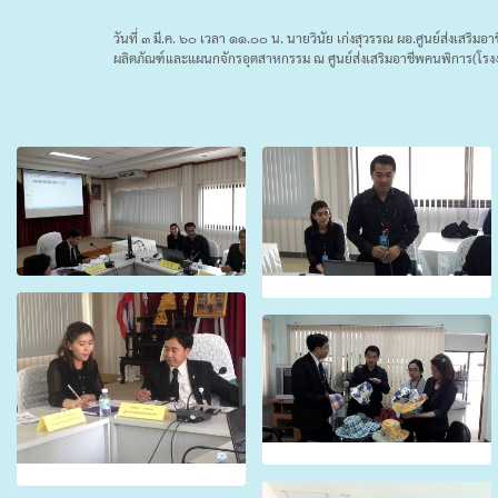
วันที่ ๓ มี.ค. ๖๐ เวลา ๑๑.๐๐ น. นายวินัย เก่งสุวรรณ ผอ.ศูนย์ส่งเสริ
ผลิตภัณฑ์และแผนกจักรอุตสาหกรรม ณ ศูนย์ส่งเสริมอาชีพคนพิการ(โร