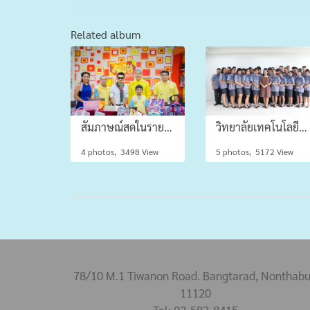
Related album
สัมภาษณ์สดในรายการ "คัมภีร์วิถีรวย" ออกอากาศ ทางช่อง ๙ อสมท.
วิทยาลัยเทคโนโลยีปัญญาภิวัฒน์ (PTC) ร่วมรณรงค์สวมใส่เสื้อผ้าไทย
4 photos, 3498 View
5 photos, 5172 View
78/10 M.1 Tiwanon Road. Bangtarad, Nonthabu
11120
Tel: 02-583-8415