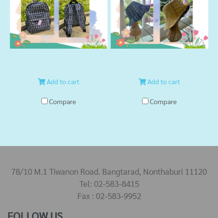
Add to cart
Add to cart
Compare
Compare
78/10 M.1 Tiwanon Road. Bangtarad, Nonthaburi 11120
Tel: 02-583-8415
Fax : 02-583-9952
FOLLOW US