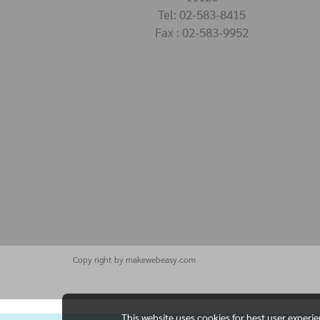
Tel: 02-583-8415
Fax : 02-583-9952
Copy right by makewebeasy.com
This website uses cookies for best user experi