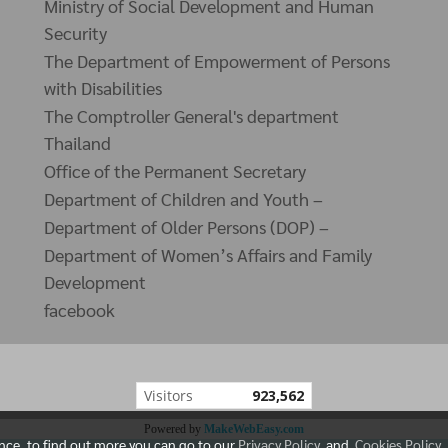
Ministry of Social Development and Human
Security
The Department of Empowerment of Persons
with Disabilities
The Comptroller General's department
Thailand
Office of the Permanent Secretary
Department of Children and Youth –
Department of Older Persons (DOP) –
Department of Women’s Affairs and Family
Development
facebook
Today's visitor
347
Powered by
MakeWebEasy.com
ence, to find out more you can go to our
Privacy Policy
and
Cookies Policy