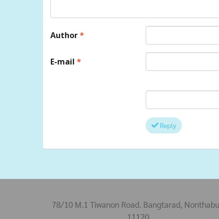
Author
*
E-mail
*
Reply
78/10 M.1 Tiwanon Road. Bangtarad, Nonthabu
11120