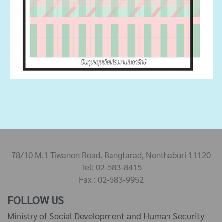
78/10 M.1 Tiwanon Road. Bangtarad, Nonthaburi 11120
Tel: 02-583-8415
Fax : 02-583-9952
FOLLOW US
Ministry of Social Development and Human Security