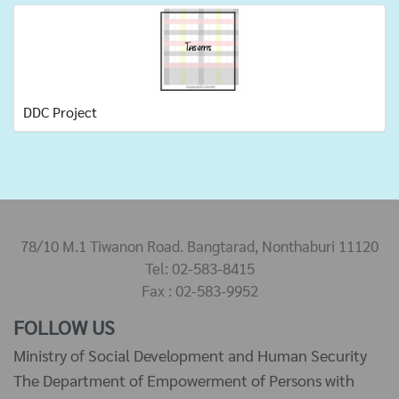
DDC Project
78/10 M.1 Tiwanon Road. Bangtarad, Nonthaburi 11120
Tel: 02-583-8415
Fax : 02-583-9952
FOLLOW US
Ministry of Social Development and Human Security
The Department of Empowerment of Persons with